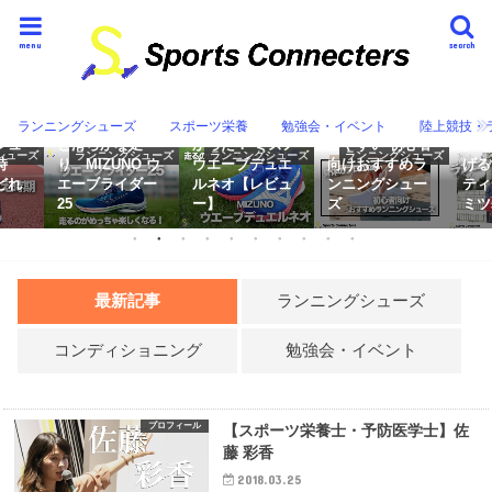
menu
search
次元の違う反発
身体のプロが選
相模
最高の使い心地
性 やっぱり凄
ぶ 安いけど使
掛け
ランニングシューズ
スポーツ栄養
勉強会・イベント
陸上競技・
シュ
と滑らかな走
かった！ ミズノ
いやすい 初心者
グで
シューズ
ランニングシューズ
ランニングシューズ
ランニングシューズ
時
り MIZUNO ウ
ウエーブデュエ
向けおすすめラ
げる
どれ
エーブライダー
ルネオ【レビュ
ンニングシュー
ティ
25
ー】
ズ
ミツ基
最新記事
ランニングシューズ
コンディショニング
勉強会・イベント
プロフィール
【スポーツ栄養士・予防医学士】佐
藤 彩香
2018.03.25