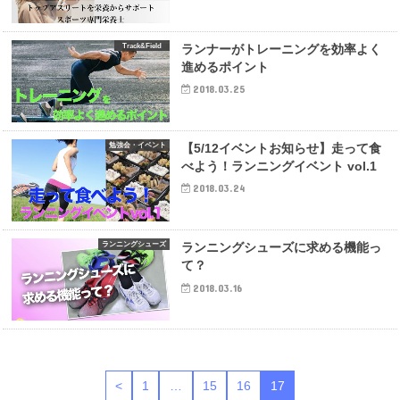
Track&Field
ランナーがトレーニングを効率よく
進めるポイント
2018.03.25
勉強会・イベント
【5/12イベントお知らせ】走って食
べよう！ランニングイベント vol.1
2018.03.24
ランニングシューズ
ランニングシューズに求める機能っ
て？
2018.03.16
<
1
…
15
16
17