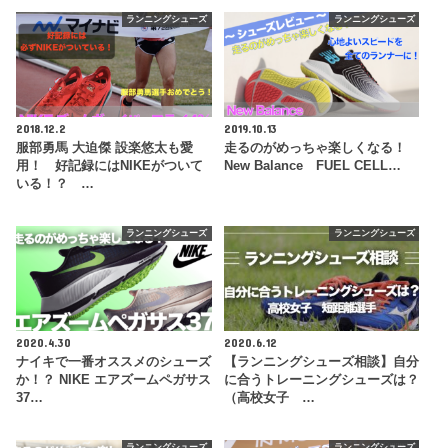
ランニングシューズ
ランニングシューズ
2018.12.2
2019.10.13
服部勇馬 大迫傑 設楽悠太も愛
走るのがめっちゃ楽しくなる！
用！ 好記録にはNIKEがついて
New Balance FUEL CELL…
いる！？ …
ランニングシューズ
ランニングシューズ
2020.4.30
2020.6.12
ナイキで一番オススメのシューズ
【ランニングシューズ相談】自分
か！？ NIKE エアズームペガサス
に合うトレーニングシューズは？
37…
（高校女子 …
ランニングシューズ
ランニングシューズ