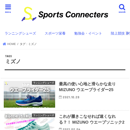
menu
search
ランニングシューズ
スポーツ栄養
勉強会・イベント
陸上競技・
HOME
タグ : ミズノ
ミズノ
ランニングシューズ
最高の使い心地と滑らかな走り
MIZUNO ウエーブライダー25
2021.10.28
ランニングシューズ
これが履きこなせれば速くなれ
る？！ MIZUNO ウエーブソニック2
2021.02.04