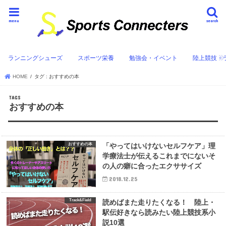
menu
search
ランニングシューズ
スポーツ栄養
勉強会・イベント
陸上競技・
HOME
タグ : おすすめの本
おすすめの本
おすすめの本
「やってはいけないセルフケア」理
学療法士が伝えるこれまでにないそ
の人の癖に合ったエクササイズ
2018.12.25
Track&Field
読めばまた走りたくなる！ 陸上・
駅伝好きなら読みたい陸上競技系小
説10選