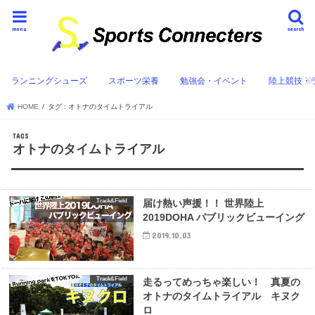
menu
search
ランニングシューズ
スポーツ栄養
勉強会・イベント
陸上競技・
HOME
タグ : オトナのタイムトライアル
オトナのタイムトライアル
Track&Field
届け熱い声援！！ 世界陸上
2019DOHA パブリックビューイング
2019.10.03
Track&Field
走るってめっちゃ楽しい！ 真夏の
オトナのタイムトライアル キヌク
ロ