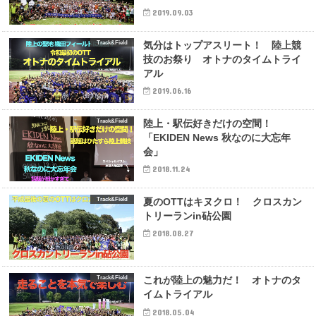
2019.09.03
Track&Field
気分はトップアスリート！ 陸上競
技のお祭り オトナのタイムトライ
アル
2019.06.16
Track&Field
陸上・駅伝好きだけの空間！
「EKIDEN News 秋なのに大忘年
会」
2018.11.24
Track&Field
夏のOTTはキヌクロ！ クロスカン
トリーランin砧公園
2018.08.27
Track&Field
これが陸上の魅力だ！ オトナのタ
イムトライアル
2018.05.04