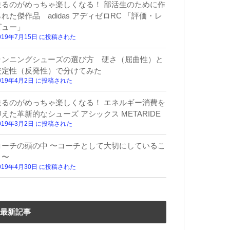
走るのがめっちゃ楽しくなる！ 部活生のために作
られた傑作品 adidas アディゼロRC 「評価・レ
ビュー」
019年7月15日 に投稿された
ランニングシューズの選び方 硬さ（屈曲性）と
安定性（反発性）で分けてみた
019年4月2日 に投稿された
走るのがめっちゃ楽しくなる！ エネルギー消費を
抑えた革新的なシューズ アシックス METARIDE
019年3月2日 に投稿された
コーチの頭の中 〜コーチとして大切にしているこ
と〜
019年4月30日 に投稿された
最新記事