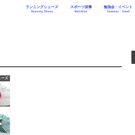
ランニングシューズ
スポーツ栄養
勉強会・イベント
Running Shoes
Nutrition
Seminar・Event
MIZUNO
asics
NIKE
New Balance
adidas
ューズ