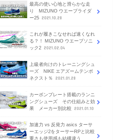
最高の使い心地と滑らかな走
り MIZUNO ウエーブライダ
ー25
2021.10.28
これが履きこなせれば速くなれ
る？！ MIZUNO ウエーブソニ
ック2
2021.02.04
上級者向けのトレーニングシュ
ーズ NIKE エアズームテンポ
ネクスト％
2021.01.28
カーボンプレート搭載のランニ
ングシューズ その仕組みと効
果 メーカー別比較
2021.01.10
加速力 vs 反発力 asics ターサ
ーエッジ2をターサーRPと比較
重さも使用感も結構違う