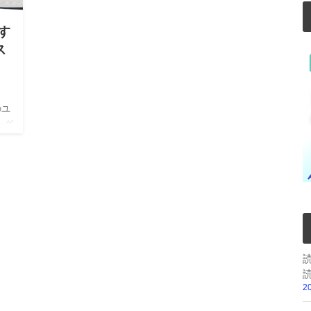
す
ス
のユ
ング
び方
…
2